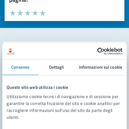
Valuta la chiarezza delle informazioni (da 1 a 5 stelle)
Seleziona il numero di stelle per valutare la chiarezza delle i
Valuta 1 stelle su 5
Valuta 2 stelle su 5
Valuta 3 stelle su 5
Valuta 4 stelle su 5
Valuta 5 stelle su 5
Contatta il comune
Leggi le domande frequenti
Consenso
Dettagli
Informazioni sui cookie
Richiedi assistenza
Questo sito web utilizza i cookie
Prenota appuntamento
Utilizziamo cookie tecnici di navigazione e di sessione per
Problemi in città
garantire la corretta fruizione del sito e cookie analitici per
raccogliere informazioni sull'uso del sito da parte degli
Segnala disservizio
utenti.