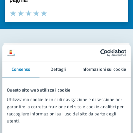
Valuta la chiarezza delle informazioni (da 1 a 5 stelle)
Seleziona il numero di stelle per valutare la chiarezza delle i
Valuta 1 stelle su 5
Valuta 2 stelle su 5
Valuta 3 stelle su 5
Valuta 4 stelle su 5
Valuta 5 stelle su 5
Contatta il comune
Leggi le domande frequenti
Consenso
Dettagli
Informazioni sui cookie
Richiedi assistenza
Questo sito web utilizza i cookie
Prenota appuntamento
Utilizziamo cookie tecnici di navigazione e di sessione per
Problemi in città
garantire la corretta fruizione del sito e cookie analitici per
raccogliere informazioni sull'uso del sito da parte degli
Segnala disservizio
utenti.