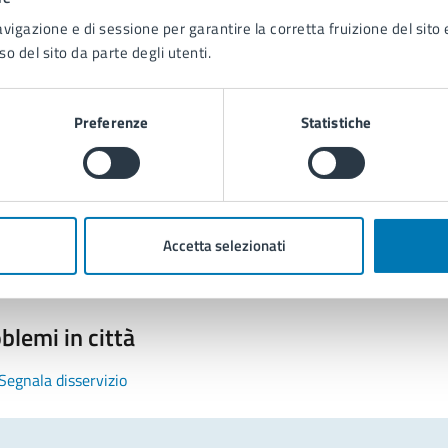
avigazione e di sessione per garantire la corretta fruizione del sito e
so del sito da parte degli utenti.
Preferenze
Statistiche
tatta il comune
Leggi le domande frequenti
Richiedi assistenza
Accetta selezionati
Prenota appuntamento
blemi in città
Segnala disservizio