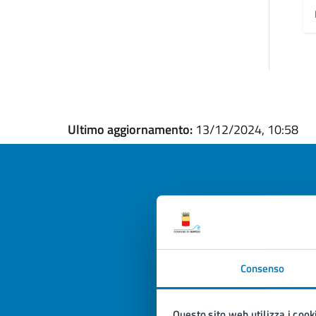
Ultimo aggiornamento:
13/12/2024, 10:58
Quan
pagi
Consenso
Valuta la
Selezi
Valuta 
Val
Questo sito web utilizza i cook