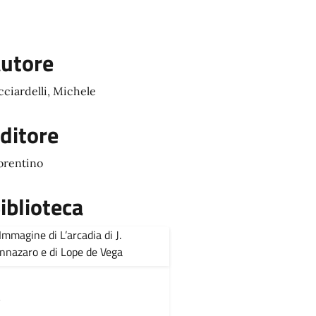
utore
cciardelli, Michele
ditore
orentino
iblioteca
,