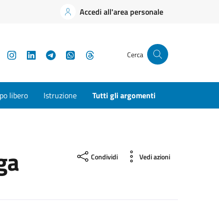
Accedi all'area personale
YouTube
Instagram
LinkedIn
Telegram
WhatsApp
Threads
Cerca
o libero
Istruzione
Tutti gli argomenti
ega
Condividi
Vedi azioni