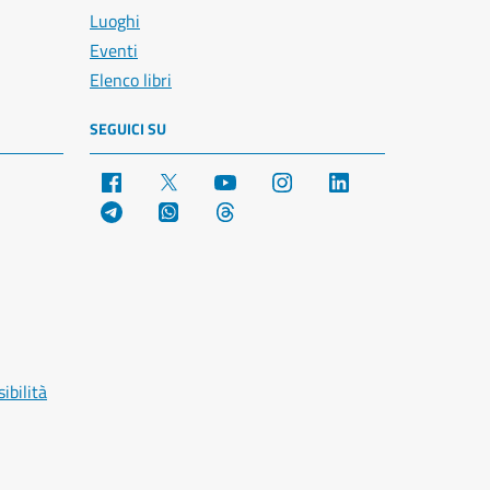
Luoghi
Eventi
Elenco libri
SEGUICI SU
Facebook
X
YouTube
Instagram
LinkedIn
Telegram
WhatsApp
Threads
ibilità