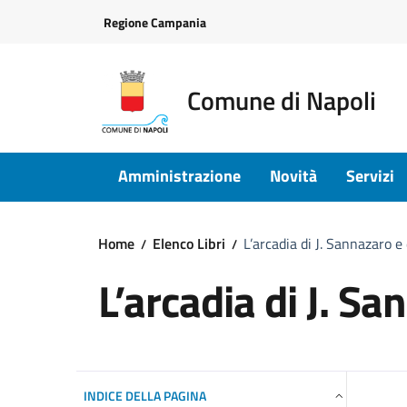
Vai ai contenuti
Vai al footer
Regione Campania
Comune di Napoli
Amministrazione
Novità
Servizi
Home
Elenco Libri
L’arcadia di J. Sannazaro e
L’arcadia di J. S
INDICE DELLA PAGINA