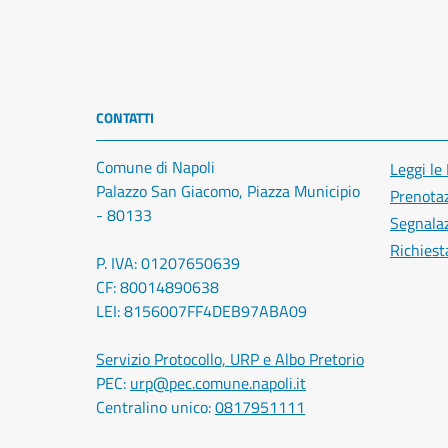
CONTATTI
Comune di Napoli
Leggi le
Palazzo San Giacomo, Piazza Municipio
Prenota
- 80133
Segnalaz
Richiest
P. IVA: 01207650639
CF: 80014890638
LEI: 8156007FF4DEB97ABA09
Servizio Protocollo, URP e Albo Pretorio
PEC:
urp@pec.comune.napoli.it
Centralino unico:
0817951111