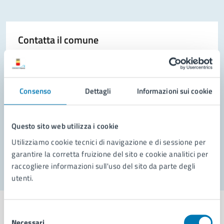
Contatta il comune
Leggi le domande frequenti
Richiedi assistenza
Consenso
Dettagli
Informazioni sui cookie
Prenota appuntamento
Problemi in città
Questo sito web utilizza i cookie
Utilizziamo cookie tecnici di navigazione e di sessione per
Segnala disservizio
garantire la corretta fruizione del sito e cookie analitici per
raccogliere informazioni sull'uso del sito da parte degli
utenti.
Selezione
Necessari