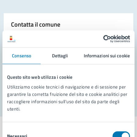
Contatta il comune
Leggi le domande frequenti
Richiedi assistenza
Consenso
Dettagli
Informazioni sui cookie
Prenota appuntamento
Problemi in città
Questo sito web utilizza i cookie
Utilizziamo cookie tecnici di navigazione e di sessione per
Segnala disservizio
garantire la corretta fruizione del sito e cookie analitici per
raccogliere informazioni sull'uso del sito da parte degli
utenti.
Selezione
Necessari