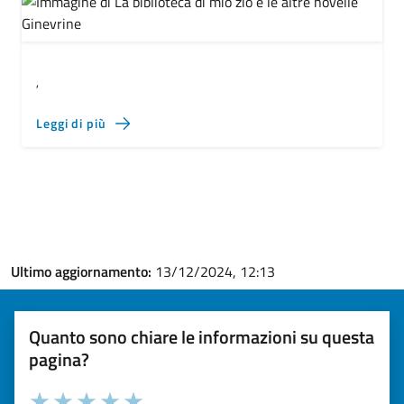
,
Leggi di più
Ultimo aggiornamento:
13/12/2024, 12:13
Quanto sono chiare le informazioni su questa
pagina?
Valuta la chiarezza delle informazioni (da 1 a 5 stelle)
Seleziona il numero di stelle per valutare la chiarezza delle i