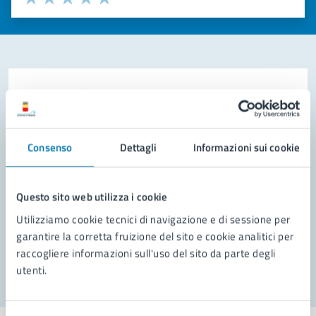
Valuta 1 stelle su 5
Valuta 2 stelle su 5
Valuta 3 stelle su 5
Valuta 4 stelle su 5
Valuta 5 stelle su 5
Contatta il comune
Leggi le domande frequenti
Consenso
Dettagli
Informazioni sui cookie
Richiedi assistenza
Prenota appuntamento
Questo sito web utilizza i cookie
Problemi in città
Utilizziamo cookie tecnici di navigazione e di sessione per
garantire la corretta fruizione del sito e cookie analitici per
Segnala disservizio
raccogliere informazioni sull'uso del sito da parte degli
utenti.