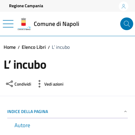
Vai ai contenuti
Vai al footer
Regione Campania
Comune di Napoli
Home
Elenco Libri
L’ incubo
L’ incubo
Condividi
Vedi azioni
INDICE DELLA PAGINA
Autore