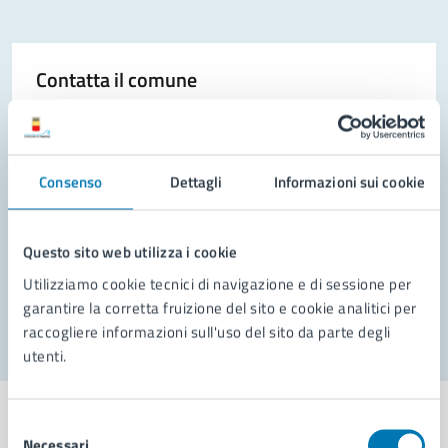
Contatta il comune
Leggi le domande frequenti
Richiedi assistenza
Consenso
Dettagli
Informazioni sui cookie
Prenota appuntamento
Problemi in città
Questo sito web utilizza i cookie
Utilizziamo cookie tecnici di navigazione e di sessione per
Segnala disservizio
garantire la corretta fruizione del sito e cookie analitici per
raccogliere informazioni sull'uso del sito da parte degli
utenti.
Selezione
Necessari