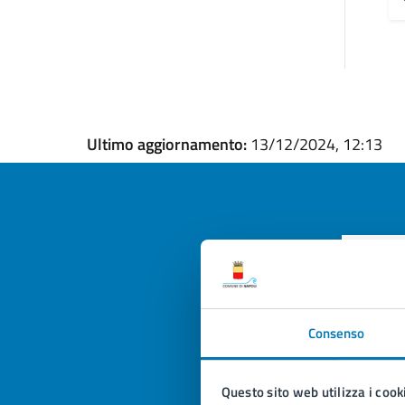
Ultimo aggiornamento:
13/12/2024, 12:13
Quan
pagi
Consenso
Valuta la
Selezi
Valuta 
Val
Questo sito web utilizza i cook