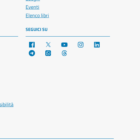
Eventi
Elenco libri
SEGUICI SU
Facebook
X
YouTube
Instagram
LinkedIn
Telegram
WhatsApp
Threads
ibilità