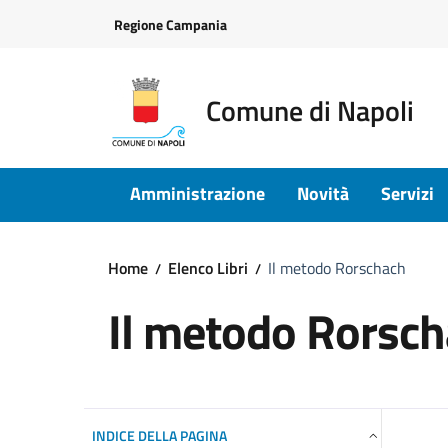
Vai ai contenuti
Vai al footer
Regione Campania
Comune di Napoli
Amministrazione
Novità
Servizi
Home
Elenco Libri
Il metodo Rorschach
Il metodo Rorsc
INDICE DELLA PAGINA