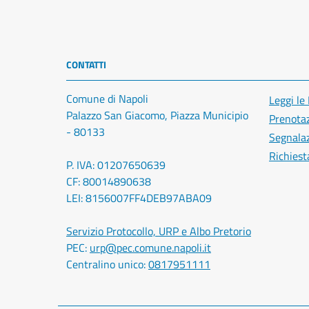
CONTATTI
Comune di Napoli
Leggi le
Palazzo San Giacomo, Piazza Municipio
Prenota
- 80133
Segnalaz
Richiest
P. IVA: 01207650639
CF: 80014890638
LEI: 8156007FF4DEB97ABA09
Servizio Protocollo, URP e Albo Pretorio
PEC:
urp@pec.comune.napoli.it
Centralino unico:
0817951111