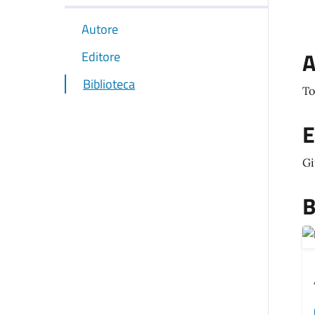
Autore
A
Editore
Biblioteca
To
E
Gi
B