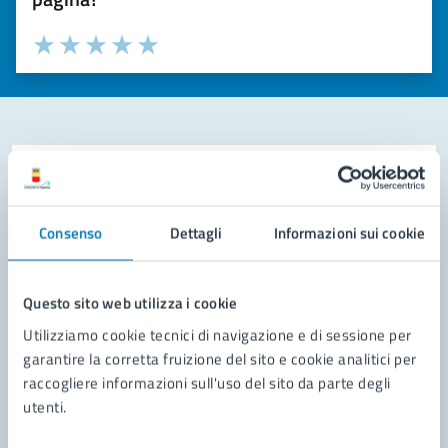
Valuta la chiarezza delle informazioni (da 1 a 5 stelle)
Seleziona il numero di stelle per valutare la chiarezza delle i
Valuta 1 stelle su 5
Valuta 2 stelle su 5
Valuta 3 stelle su 5
Valuta 4 stelle su 5
Valuta 5 stelle su 5
Contatta il comune
Leggi le domande frequenti
Consenso
Dettagli
Informazioni sui cookie
Richiedi assistenza
Questo sito web utilizza i cookie
Prenota appuntamento
Utilizziamo cookie tecnici di navigazione e di sessione per
Problemi in città
garantire la corretta fruizione del sito e cookie analitici per
raccogliere informazioni sull'uso del sito da parte degli
Segnala disservizio
utenti.