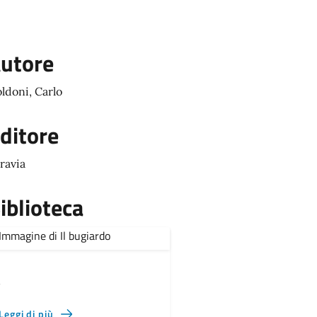
utore
ldoni, Carlo
ditore
ravia
iblioteca
,
Leggi di più