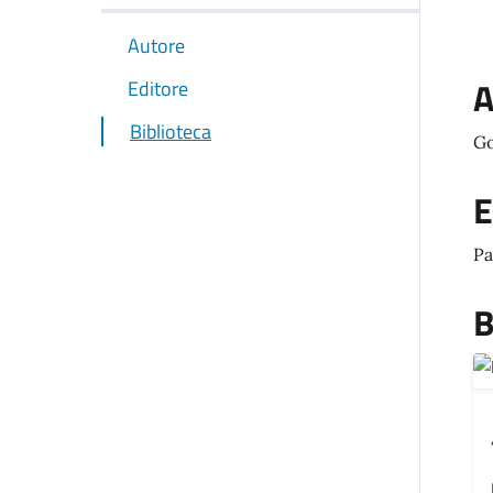
Autore
A
Editore
Biblioteca
Go
E
Pa
B