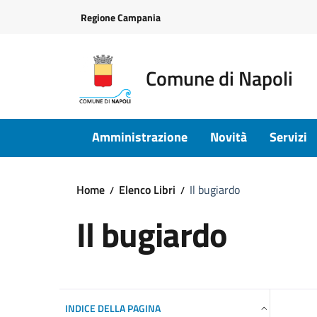
Vai ai contenuti
Vai al footer
Regione Campania
Comune di Napoli
Amministrazione
Novità
Servizi
Home
Elenco Libri
Il bugiardo
Il bugiardo
INDICE DELLA PAGINA