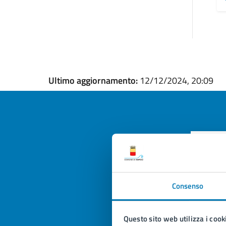
Ultimo aggiornamento:
12/12/2024, 20:09
Quan
pagi
Consenso
Valuta la
Selezi
Valuta 
Val
Questo sito web utilizza i cook