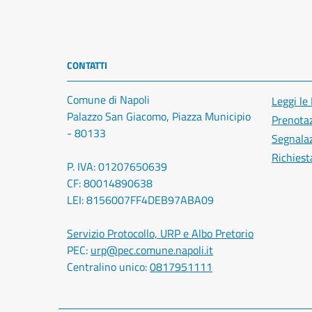
CONTATTI
Comune di Napoli
Leggi le
Palazzo San Giacomo, Piazza Municipio
Prenota
- 80133
Segnalaz
Richiest
P. IVA: 01207650639
CF: 80014890638
LEI: 8156007FF4DEB97ABA09
Servizio Protocollo, URP e Albo Pretorio
PEC:
urp@pec.comune.napoli.it
Centralino unico:
0817951111