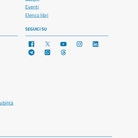
Eventi
Elenco libri
SEGUICI SU
Facebook
X
YouTube
Instagram
LinkedIn
Telegram
WhatsApp
Threads
ibilità