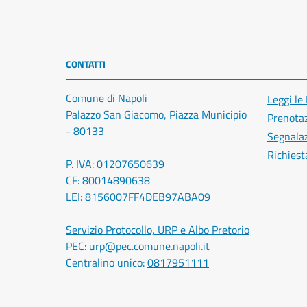
CONTATTI
Comune di Napoli
Leggi le
Palazzo San Giacomo, Piazza Municipio
Prenota
- 80133
Segnalaz
Richiest
P. IVA: 01207650639
CF: 80014890638
LEI: 8156007FF4DEB97ABA09
Servizio Protocollo, URP e Albo Pretorio
PEC:
urp@pec.comune.napoli.it
Centralino unico:
0817951111