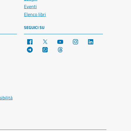
Eventi
Elenco libri
SEGUICI SU
Facebook
X
YouTube
Instagram
LinkedIn
Telegram
WhatsApp
Threads
ibilità