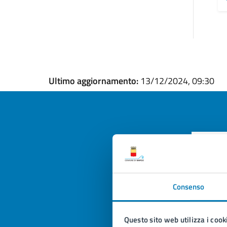
Ultimo aggiornamento:
13/12/2024, 09:30
Quan
pagi
Consenso
Valuta la
Selezi
Valuta 
Val
Questo sito web utilizza i cook