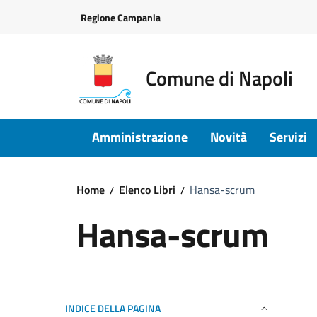
Vai ai contenuti
Vai al footer
Regione Campania
Comune di Napoli
Amministrazione
Novità
Servizi
Home
Elenco Libri
Hansa-scrum
Hansa-scrum
INDICE DELLA PAGINA