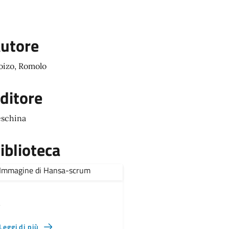
utore
izo, Romolo
ditore
schina
iblioteca
,
Leggi di più