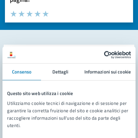
Valuta la chiarezza delle informazioni (da 1 a 5 stelle)
Seleziona il numero di stelle per valutare la chiarezza delle i
Valuta 1 stelle su 5
Valuta 2 stelle su 5
Valuta 3 stelle su 5
Valuta 4 stelle su 5
Valuta 5 stelle su 5
Contatta il comune
Leggi le domande frequenti
Consenso
Dettagli
Informazioni sui cookie
Richiedi assistenza
Questo sito web utilizza i cookie
Prenota appuntamento
Utilizziamo cookie tecnici di navigazione e di sessione per
Problemi in città
garantire la corretta fruizione del sito e cookie analitici per
raccogliere informazioni sull'uso del sito da parte degli
Segnala disservizio
utenti.