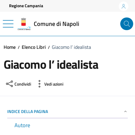
Vai ai contenuti
Vai al footer
Regione Campania
Comune di Napoli
Home
Elenco Libri
Giacomo l’ idealista
Giacomo l’ idealista
Condividi
Vedi azioni
INDICE DELLA PAGINA
Autore