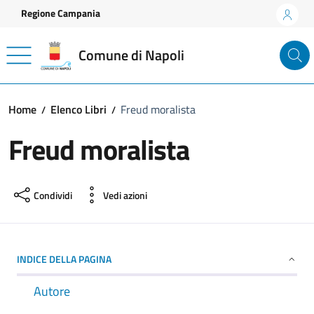
Vai ai contenuti
Vai al footer
Regione Campania
Comune di Napoli
Home
Elenco Libri
Freud moralista
Freud moralista
Condividi
Vedi azioni
INDICE DELLA PAGINA
Autore