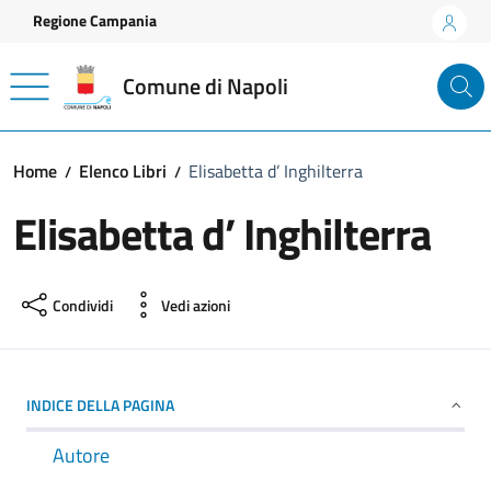
Vai ai contenuti
Vai al footer
Regione Campania
Comune di Napoli
Home
Elenco Libri
Elisabetta d’ Inghilterra
Elisabetta d’ Inghilterra
Condividi
Vedi azioni
INDICE DELLA PAGINA
Autore