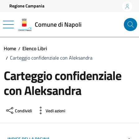
Vai ai contenuti
Vai al footer
Regione Campania
Comune di Napoli
Home
Elenco Libri
Carteggio confidenziale con Aleksandra
Carteggio confidenziale
con Aleksandra
Condividi
Vedi azioni
INDICE DELLA PAGINA