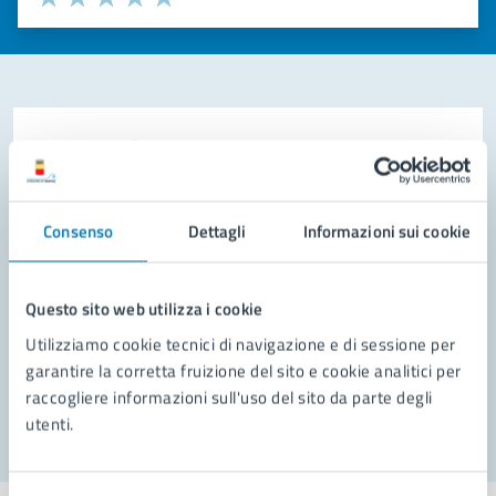
Valuta 1 stelle su 5
Valuta 2 stelle su 5
Valuta 3 stelle su 5
Valuta 4 stelle su 5
Valuta 5 stelle su 5
Contatta il comune
Leggi le domande frequenti
Consenso
Dettagli
Informazioni sui cookie
Richiedi assistenza
Prenota appuntamento
Questo sito web utilizza i cookie
Problemi in città
Utilizziamo cookie tecnici di navigazione e di sessione per
garantire la corretta fruizione del sito e cookie analitici per
Segnala disservizio
raccogliere informazioni sull'uso del sito da parte degli
utenti.