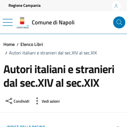
Vai ai contenuti
Vai al footer
Regione Campania
Comune di Napoli
Home
Elenco Libri
Autori italiani e stranieri dal sec.XIV al sec.XIX
Autori italiani e stranieri
dal sec.XIV al sec.XIX
Condividi
Vedi azioni
INDICE DELLA PAGINA