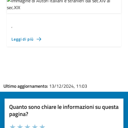
,
Leggi di più
Ultimo aggiornamento:
13/12/2024, 11:03
Quanto sono chiare le informazioni su questa
pagina?
Valuta la chiarezza delle informazioni (da 1 a 5 stelle)
Seleziona il numero di stelle per valutare la chiarezza delle i