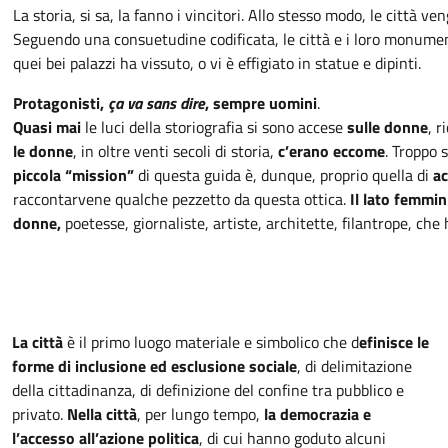
La storia, si sa, la fanno i vincitori. Allo stesso modo, le città v
Seguendo una consuetudine codificata, le città e i loro monumenti
quei bei palazzi ha vissuto, o vi è effigiato in statue e dipinti.
Protagonisti,
ça va sans dire
, sempre uomini
.
Quasi mai
le luci della storiografia si sono accese
sulle donne
, r
le donne
, in oltre venti secoli di storia,
c’erano eccome
. Troppo 
piccola “mission”
di questa guida è, dunque, proprio quella di
ac
raccontarvene qualche pezzetto da questa ottica.
Il lato femmin
donne,
poetesse, giornaliste, artiste, architette, filantrope, che
La città
è il primo luogo materiale e simbolico che d
efinisce le
forme di inclusione ed esclusione sociale
, di delimitazione
della cittadinanza, di definizione del confine tra pubblico e
privato.
Nella città
, per lungo tempo,
la democrazia e
l’accesso all’azione
politica
, di cui hanno goduto alcuni