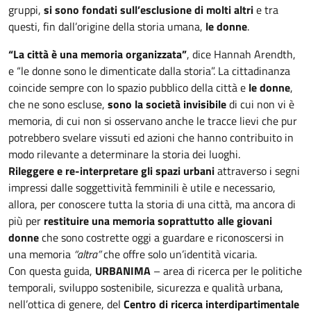
gruppi,
si sono fondati sull’esclusione di molti altri
e tra
questi, fin dall’origine della storia umana,
le donne
.
“La città è una memoria organizzata”
, dice Hannah Arendth,
e “le donne sono le dimenticate dalla storia”. La cittadinanza
coincide sempre con lo spazio pubblico della città e
le donne
,
che ne sono escluse,
sono la società invisibile
di cui non vi è
memoria, di cui non si osservano anche le tracce lievi che pur
potrebbero svelare vissuti ed azioni che hanno contribuito in
modo rilevante a determinare la storia dei luoghi.
Rileggere e re-interpretare gli spazi urbani
attraverso i segni
impressi dalle soggettività femminili è utile e necessario,
allora, per conoscere tutta la storia di una città, ma ancora di
più per
restituire una memoria soprattutto alle giovani
donne
che sono costrette oggi a guardare e riconoscersi in
una memoria
“altra”
che offre solo un’identità vicaria.
Con questa guida,
URBANIMA
– area di ricerca per le politiche
temporali, sviluppo sostenibile, sicurezza e qualità urbana,
nell’ottica di genere, del
Centro di ricerca interdipartimentale