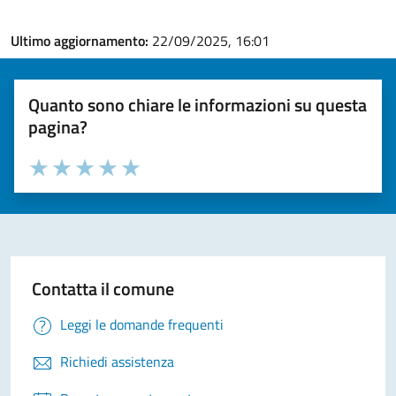
Ultimo aggiornamento:
22/09/2025, 16:01
Quanto sono chiare le informazioni su questa
pagina?
Valuta la chiarezza delle informazioni (da 1 a 5 stelle)
Seleziona il numero di stelle per valutare la chiarezza delle i
Valuta 1 stelle su 5
Valuta 2 stelle su 5
Valuta 3 stelle su 5
Valuta 4 stelle su 5
Valuta 5 stelle su 5
Contatta il comune
Leggi le domande frequenti
Richiedi assistenza