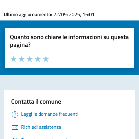
Ultimo aggiornamento:
22/09/2025, 16:01
Quanto sono chiare le informazioni su questa
pagina?
Valuta la chiarezza delle informazioni (da 1 a 5 stelle)
Seleziona il numero di stelle per valutare la chiarezza delle i
Valuta 1 stelle su 5
Valuta 2 stelle su 5
Valuta 3 stelle su 5
Valuta 4 stelle su 5
Valuta 5 stelle su 5
Contatta il comune
Leggi le domande frequenti
Richiedi assistenza