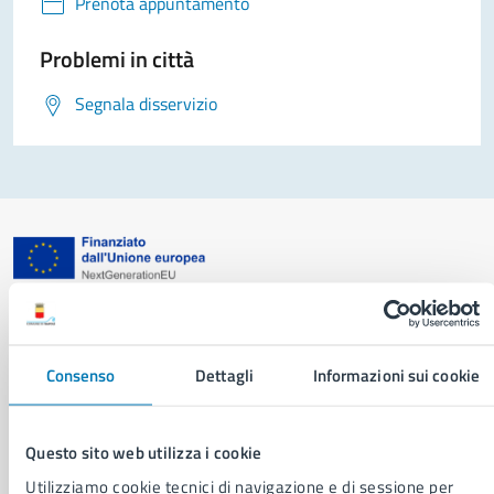
Prenota appuntamento
Problemi in città
Segnala disservizio
Comune di Napoli
Consenso
Dettagli
Informazioni sui cookie
AMMINISTRAZIONE
Aree amministrative
Organi di governo
Questo sito web utilizza i cookie
Municipalità
Utilizziamo cookie tecnici di navigazione e di sessione per