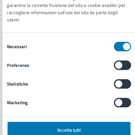
Uffici
garantire la corretta fruizione del sito e cookie analitici per
Enti e fondazioni
raccogliere informazioni sull'uso del sito da parte degli
Politici
utenti.
Personale amministrativo
Documenti e dati
Intranet, posta aziendale e protocollo
Selezione
Necessari
del
consenso
CATEGORIE DI SERVIZIO
Preferenze
Ambiente
Anagrafe e stato civile
Autorizzazioni
Statistiche
Cultura e tempo libero
Documenti e certificati
Marketing
Educazione e formazione
Giustizia e sicurezza pubblica
Imprese e commercio
Salute, benessere e assistenza
Accetta tutti
Servizi Cimiteriali