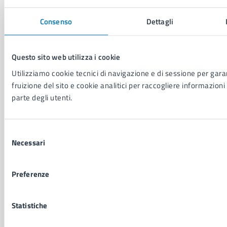
Vita lavorativa
Consenso
Dettagli
NOVITÀ
Questo sito web utilizza i cookie
Notizie
Avvisi
Utilizziamo cookie tecnici di navigazione e di sessione per garan
Comunicati
fruizione del sito e cookie analitici per raccogliere informazioni 
Comunicati stampa della Giunta Comunale
parte degli utenti.
Comunicati stampa del Consiglio Comunale
Selezione
VIVERE IL COMUNE
Necessari
del
Luoghi
consenso
Eventi
Preferenze
Elenco libri
Statistiche
CONTATTI