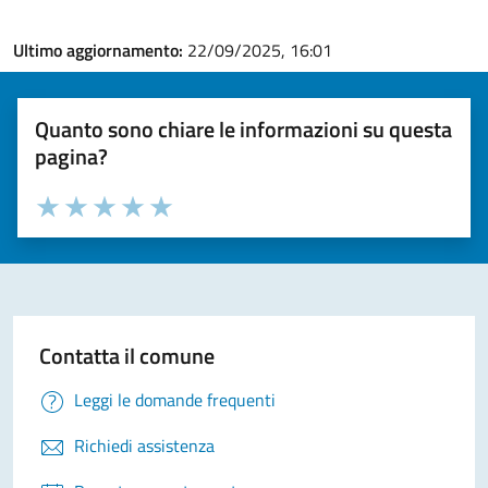
Ultimo aggiornamento:
22/09/2025, 16:01
Quanto sono chiare le informazioni su questa
pagina?
Valuta la chiarezza delle informazioni (da 1 a 5 stelle)
Seleziona il numero di stelle per valutare la chiarezza delle i
Valuta 1 stelle su 5
Valuta 2 stelle su 5
Valuta 3 stelle su 5
Valuta 4 stelle su 5
Valuta 5 stelle su 5
Contatta il comune
Leggi le domande frequenti
Richiedi assistenza