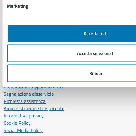
Comune di Napoli
Marketing
Palazzo San Giacomo, Piazza Municipio - 80133
P. IVA: 01207650639
CF: 80014890638
Accetta tutti
LEI: 8156007FF4DEB97ABA09
Servizio Protocollo, URP e Albo Pretorio
Accetta selezionati
PEC:
urp@pec.comune.napoli.it
Centralino unico:
0817951111
Rifiuta
Leggi le FAQ
Prenotazione appuntamento
Segnalazione disservizio
Richiesta assistenza
Amministrazione trasparente
Informativa privacy
Cookie Policy
Social Media Policy