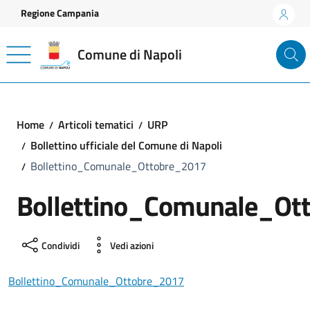
Vai ai contenuti
Vai al footer
Regione Campania
Comune di Napoli
Home
Articoli tematici
URP
Bollettino ufficiale del Comune di Napoli
Bollettino_Comunale_Ottobre_2017
Bollettino_Comunale_Ot
Condividi
Vedi azioni
Bollettino_Comunale_Ottobre_2017