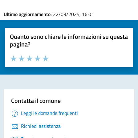
Ultimo aggiornamento:
22/09/2025, 16:01
Quanto sono chiare le informazioni su questa
pagina?
Valuta la chiarezza delle informazioni (da 1 a 5 stelle)
Seleziona il numero di stelle per valutare la chiarezza delle i
Valuta 1 stelle su 5
Valuta 2 stelle su 5
Valuta 3 stelle su 5
Valuta 4 stelle su 5
Valuta 5 stelle su 5
Contatta il comune
Leggi le domande frequenti
Richiedi assistenza