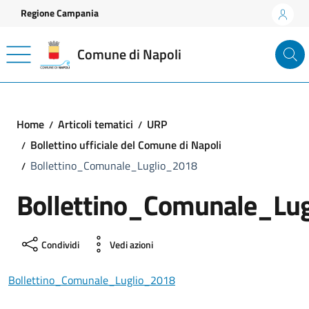
Vai ai contenuti
Vai al footer
Regione Campania
Comune di Napoli
Home
Articoli tematici
URP
Bollettino ufficiale del Comune di Napoli
Bollettino_Comunale_Luglio_2018
Bollettino_Comunale_Lu
Condividi
Vedi azioni
Bollettino_Comunale_Luglio_2018