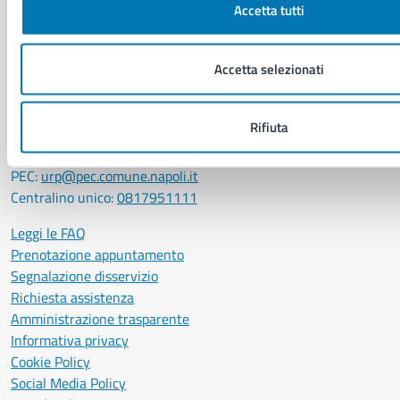
Comune di Napoli
Accetta tutti
Palazzo San Giacomo, Piazza Municipio - 80133
Accetta selezionati
P. IVA: 01207650639
CF: 80014890638
LEI: 8156007FF4DEB97ABA09
Rifiuta
Servizio Protocollo, URP e Albo Pretorio
PEC:
urp@pec.comune.napoli.it
Centralino unico:
0817951111
Leggi le FAQ
Prenotazione appuntamento
Segnalazione disservizio
Richiesta assistenza
Amministrazione trasparente
Informativa privacy
Cookie Policy
Social Media Policy