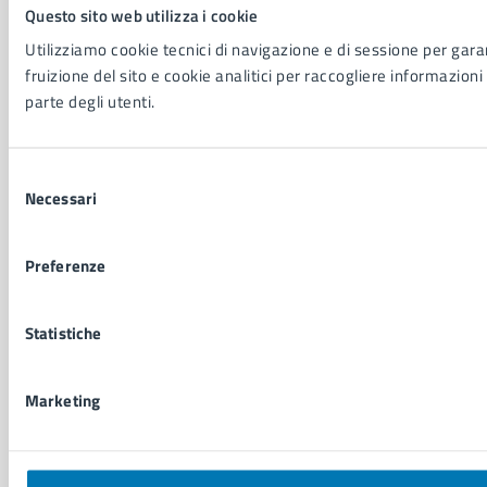
Questo sito web utilizza i cookie
Vita lavorativa
Utilizziamo cookie tecnici di navigazione e di sessione per garan
fruizione del sito e cookie analitici per raccogliere informazioni 
NOVITÀ
parte degli utenti.
Notizie
Avvisi
Comunicati
Selezione
Necessari
Comunicati stampa della Giunta Comunale
del
Comunicati stampa del Consiglio Comunale
consenso
Preferenze
VIVERE IL COMUNE
Statistiche
Luoghi
Eventi
Elenco libri
Marketing
CONTATTI