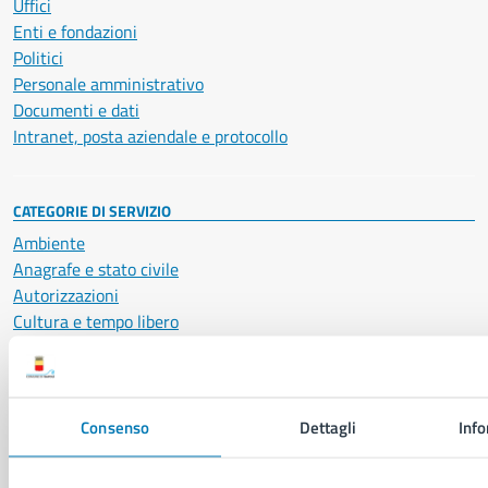
Uffici
Enti e fondazioni
Politici
Personale amministrativo
Documenti e dati
Intranet, posta aziendale e protocollo
CATEGORIE DI SERVIZIO
Ambiente
Anagrafe e stato civile
Autorizzazioni
Cultura e tempo libero
Documenti e certificati
Educazione e formazione
Giustizia e sicurezza pubblica
Imprese e commercio
Consenso
Dettagli
Info
Salute, benessere e assistenza
Servizi Cimiteriali