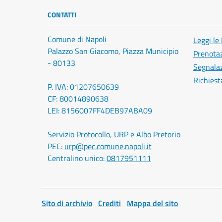
CONTATTI
Comune di Napoli
Leggi le
Palazzo San Giacomo, Piazza Municipio
Prenota
- 80133
Segnalaz
Richiest
P. IVA: 01207650639
CF: 80014890638
LEI: 8156007FF4DEB97ABA09
Servizio Protocollo, URP e Albo Pretorio
PEC:
urp@pec.comune.napoli.it
Centralino unico:
0817951111
Sito di archivio
Crediti
Mappa del sito