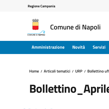
Vai ai contenuti
Vai al footer
Regione Campania
Comune di Napoli
Amministrazione
Novità
Servizi
Home
Articoli tematici
URP
Bollettino uf
Bollettino_Apri