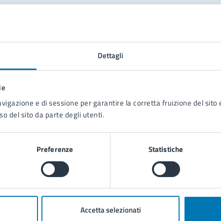
tatta il comune
Leggi le domande frequenti
Dettagli
Richiedi assistenza
ie
Prenota appuntamento
avigazione e di sessione per garantire la corretta fruizione del sito e
so del sito da parte degli utenti.
blemi in città
Segnala disservizio
Preferenze
Statistiche
Accetta selezionati
poli