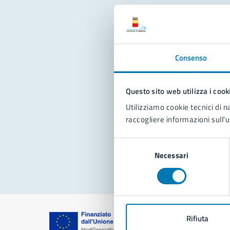
Con
Consenso
Questo sito web utilizza i cook
Utilizziamo cookie tecnici di n
raccogliere informazioni sull'u
Pro
Selezione
Necessari
del
consenso
Rifiuta
Comune di Na