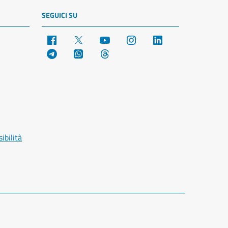
SEGUICI SU
Facebook
X
YouTube
Instagram
LinkedIn
Telegram
WhatsApp
Threads
ibilità