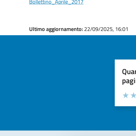
Bollettino_Aprile_2017
Ultimo aggiornamento:
22/09/2025, 16:01
Quan
pagi
Valuta la
Selezi
Valuta 
Val