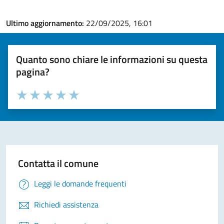
Ultimo aggiornamento:
22/09/2025, 16:01
Quanto sono chiare le informazioni su questa
pagina?
Valuta la chiarezza delle informazioni (da 1 a 5 stelle)
Seleziona il numero di stelle per valutare la chiarezza delle i
Valuta 1 stelle su 5
Valuta 2 stelle su 5
Valuta 3 stelle su 5
Valuta 4 stelle su 5
Valuta 5 stelle su 5
Contatta il comune
Leggi le domande frequenti
Richiedi assistenza