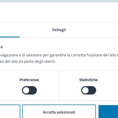
tatta il comune
Leggi le domande frequenti
Dettagli
Richiedi assistenza
ie
Prenota appuntamento
avigazione e di sessione per garantire la corretta fruizione del sito e
so del sito da parte degli utenti.
blemi in città
Segnala disservizio
Preferenze
Statistiche
Accetta selezionati
poli