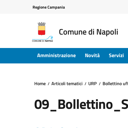
Vai ai contenuti
Vai al footer
Regione Campania
Comune di Napoli
Amministrazione
Novità
Servizi
Home
Articoli tematici
URP
Bollettino uf
09_Bollettino_