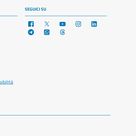
SEGUICI SU
Facebook
X
YouTube
Instagram
LinkedIn
Telegram
WhatsApp
Threads
ibilità