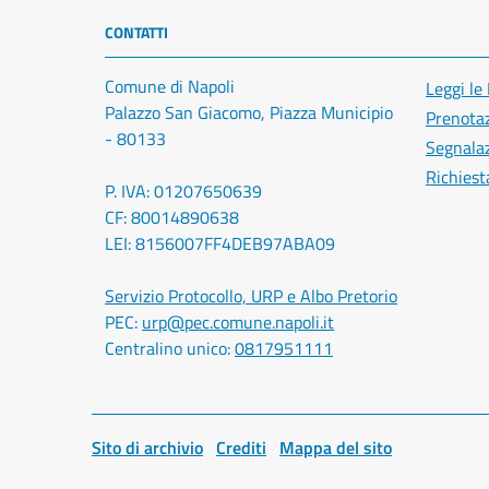
CONTATTI
Comune di Napoli
Leggi le
Palazzo San Giacomo, Piazza Municipio
Prenota
- 80133
Segnalaz
Richiest
P. IVA: 01207650639
CF: 80014890638
LEI: 8156007FF4DEB97ABA09
Servizio Protocollo, URP e Albo Pretorio
PEC:
urp@pec.comune.napoli.it
Centralino unico:
0817951111
Sito di archivio
Crediti
Mappa del sito