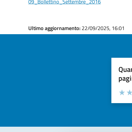
09_Bollettino_Settembre_2016
Ultimo aggiornamento:
22/09/2025, 16:01
Quan
pagi
Valuta la
Selezi
Valuta 
Val