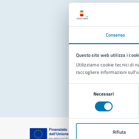
Con
Consenso
Questo sito web utilizza i cook
Utilizziamo cookie tecnici di n
raccogliere informazioni sull'u
Pro
Selezione
Necessari
del
consenso
Rifiuta
Comune di Na