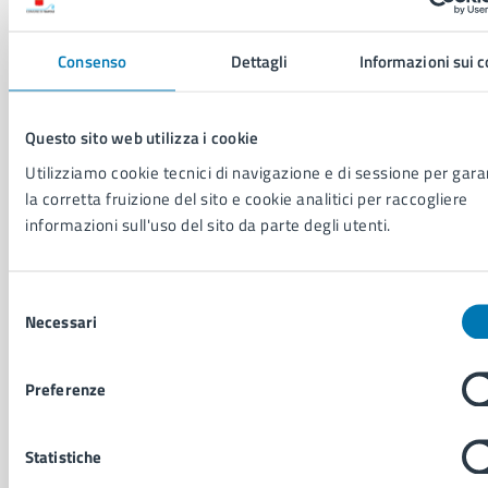
Uffici
Enti e fondazioni
Politici
Consenso
Dettagli
Informazioni sui 
Personale amministrativo
Documenti e dati
Intranet, posta aziendale e protocollo
Questo sito web utilizza i cookie
Utilizziamo cookie tecnici di navigazione e di sessione per gara
la corretta fruizione del sito e cookie analitici per raccogliere
CATEGORIE DI SERVIZIO
informazioni sull'uso del sito da parte degli utenti.
Ambiente
Anagrafe e stato civile
Autorizzazioni
Selezione
Necessari
Cultura e tempo libero
del
Documenti e certificati
consenso
Educazione e formazione
Preferenze
Giustizia e sicurezza pubblica
Imprese e commercio
Salute, benessere e assistenza
Statistiche
Servizi Cimiteriali