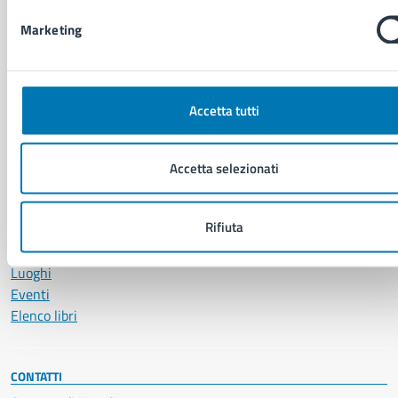
Vita lavorativa
Marketing
NOVITÀ
Notizie
Accetta tutti
Avvisi
Comunicati
Comunicati stampa della Giunta Comunale
Accetta selezionati
Comunicati stampa del Consiglio Comunale
Rifiuta
VIVERE IL COMUNE
Luoghi
Eventi
Elenco libri
CONTATTI