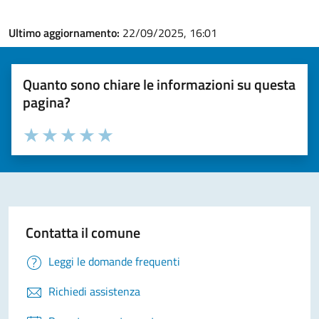
Ultimo aggiornamento:
22/09/2025, 16:01
Quanto sono chiare le informazioni su questa
pagina?
Valuta la chiarezza delle informazioni (da 1 a 5 stelle)
Seleziona il numero di stelle per valutare la chiarezza delle i
Valuta 1 stelle su 5
Valuta 2 stelle su 5
Valuta 3 stelle su 5
Valuta 4 stelle su 5
Valuta 5 stelle su 5
Contatta il comune
Leggi le domande frequenti
Richiedi assistenza