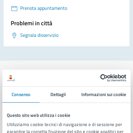
Prenota appuntamento
Problemi in città
Segnala disservizio
Comune di Napoli
Consenso
Dettagli
Informazioni sui cookie
AMMINISTRAZIONE
Questo sito web utilizza i cookie
Aree amministrative
Utilizziamo cookie tecnici di navigazione e di sessione per
Organi di governo
garantire la corretta fruizione del sito e cookie analitici per