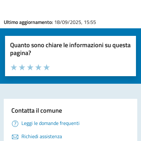
Ultimo aggiornamento:
18/09/2025, 15:55
Quanto sono chiare le informazioni su questa
pagina?
Valuta la chiarezza delle informazioni (da 1 a 5 stelle)
Seleziona il numero di stelle per valutare la chiarezza delle i
Valuta 1 stelle su 5
Valuta 2 stelle su 5
Valuta 3 stelle su 5
Valuta 4 stelle su 5
Valuta 5 stelle su 5
Contatta il comune
Leggi le domande frequenti
Richiedi assistenza