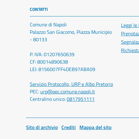
CONTATTI
Comune di Napoli
Leggi le
Palazzo San Giacomo, Piazza Municipio
Prenota
- 80133
Segnalaz
Richiest
P. IVA: 01207650639
CF: 80014890638
LEI: 8156007FF4DEB97ABA09
Servizio Protocollo, URP e Albo Pretorio
PEC:
urp@pec.comune.napoli.it
Centralino unico:
0817951111
Sito di archivio
Crediti
Mappa del sito