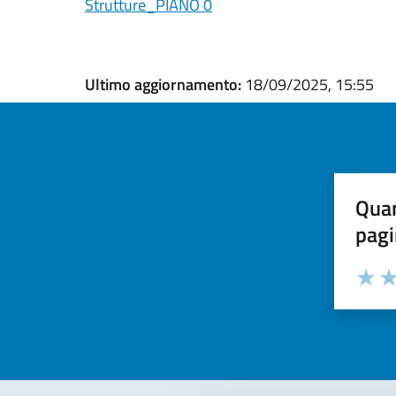
Strutture_PIANO 0
Ultimo aggiornamento:
18/09/2025, 15:55
Quan
pagi
Valuta la
Selezi
Valuta 
Val