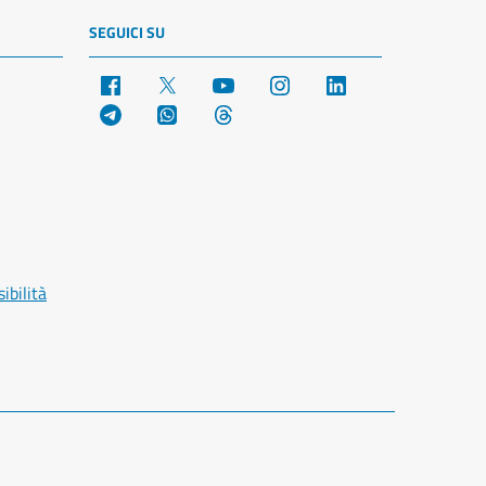
SEGUICI SU
Facebook
X
YouTube
Instagram
LinkedIn
Telegram
WhatsApp
Threads
ibilità