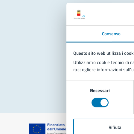
Con
Consenso
Questo sito web utilizza i cook
Utilizziamo cookie tecnici di n
raccogliere informazioni sull'u
Pro
Selezione
Necessari
del
consenso
Rifiuta
Comune di Na