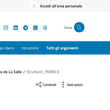
Accedi all'area personale
YouTube
Instagram
LinkedIn
Telegram
WhatsApp
Threads
Cerca
o libero
Istruzione
Tutti gli argomenti
to de La Salle
Strutture_PIANO 0
Condividi
Vedi azioni