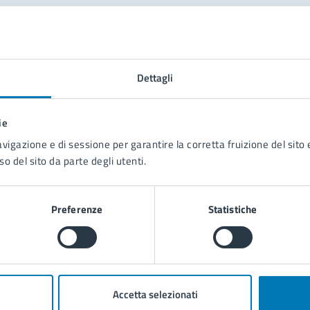
tatta il comune
Leggi le domande frequenti
Dettagli
Richiedi assistenza
ie
Prenota appuntamento
avigazione e di sessione per garantire la corretta fruizione del sito e
so del sito da parte degli utenti.
blemi in città
Segnala disservizio
Preferenze
Statistiche
Accetta selezionati
poli