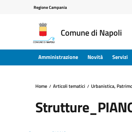
Vai ai contenuti
Vai al footer
Regione Campania
Comune di Napoli
Amministrazione
Novità
Servizi
Home
Articoli tematici
Urbanistica, Patrimon
Strutture_PIAN