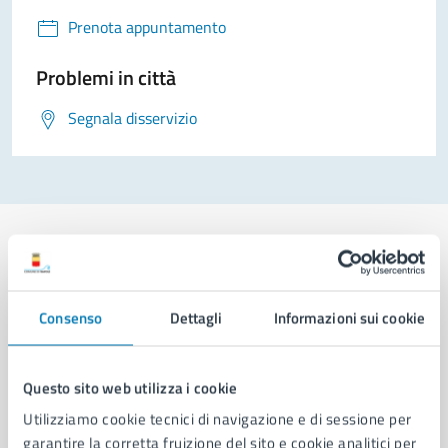
Prenota appuntamento
Problemi in città
Segnala disservizio
Comune di Napoli
Consenso
Dettagli
Informazioni sui cookie
AMMINISTRAZIONE
Questo sito web utilizza i cookie
Aree amministrative
Utilizziamo cookie tecnici di navigazione e di sessione per
Organi di governo
garantire la corretta fruizione del sito e cookie analitici per