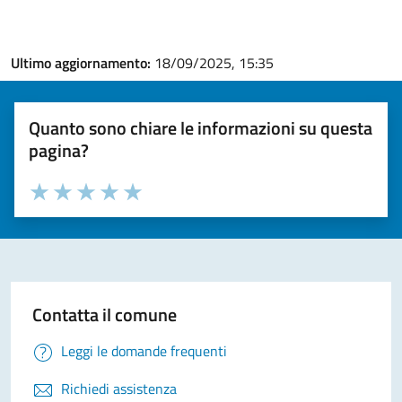
Ultimo aggiornamento:
18/09/2025, 15:35
Quanto sono chiare le informazioni su questa
pagina?
Valuta la chiarezza delle informazioni (da 1 a 5 stelle)
Seleziona il numero di stelle per valutare la chiarezza delle i
Valuta 1 stelle su 5
Valuta 2 stelle su 5
Valuta 3 stelle su 5
Valuta 4 stelle su 5
Valuta 5 stelle su 5
Contatta il comune
Leggi le domande frequenti
Richiedi assistenza