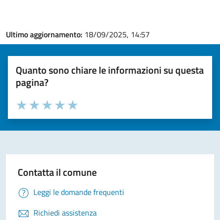
Ultimo aggiornamento:
18/09/2025, 14:57
Quanto sono chiare le informazioni su questa
pagina?
Valuta la chiarezza delle informazioni (da 1 a 5 stelle)
Seleziona il numero di stelle per valutare la chiarezza delle i
Valuta 1 stelle su 5
Valuta 2 stelle su 5
Valuta 3 stelle su 5
Valuta 4 stelle su 5
Valuta 5 stelle su 5
Contatta il comune
Leggi le domande frequenti
Richiedi assistenza