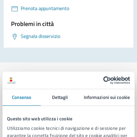
Prenota appuntamento
Problemi in città
Segnala disservizio
Comune di Napoli
Consenso
Dettagli
Informazioni sui cookie
AMMINISTRAZIONE
Questo sito web utilizza i cookie
Aree amministrative
Utilizziamo cookie tecnici di navigazione e di sessione per
Organi di governo
garantire la corretta fruizione del sito e cookie analitici per