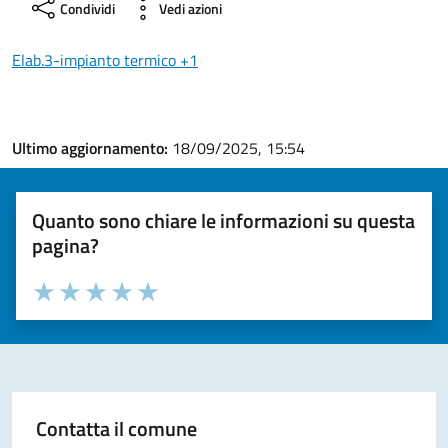
Condividi
Vedi azioni
Elab.3-impianto termico +1
Ultimo aggiornamento:
18/09/2025, 15:54
Quanto sono chiare le informazioni su questa
pagina?
Valuta la chiarezza delle informazioni (da 1 a 5 stelle)
Seleziona il numero di stelle per valutare la chiarezza delle i
Valuta 1 stelle su 5
Valuta 2 stelle su 5
Valuta 3 stelle su 5
Valuta 4 stelle su 5
Valuta 5 stelle su 5
Contatta il comune