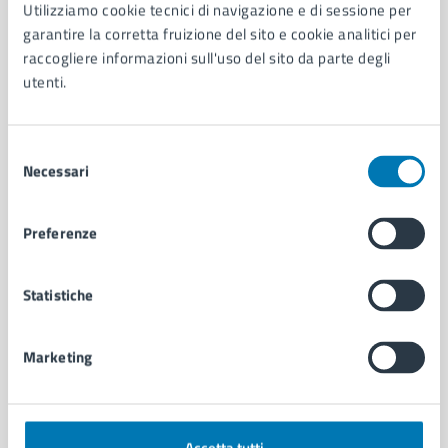
AMMINISTRAZIONE
Utilizziamo cookie tecnici di navigazione e di sessione per
garantire la corretta fruizione del sito e cookie analitici per
Aree amministrative
raccogliere informazioni sull'uso del sito da parte degli
Organi di governo
utenti.
Municipalità
Uffici
Enti e fondazioni
Selezione
Politici
Necessari
del
Personale amministrativo
consenso
Documenti e dati
Intranet, posta aziendale e protocollo
Preferenze
Statistiche
CATEGORIE DI SERVIZIO
Ambiente
Anagrafe e stato civile
Marketing
Autorizzazioni
Cultura e tempo libero
Documenti e certificati
Educazione e formazione