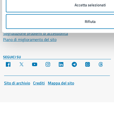
Cookie Policy
Accetta selezionati
Social Media Policy
Note legali
Notifica atti giudiziari
Rifiuta
Dichiarazione di accessibilità
Segnalazione problemi di accessibilità
Piano di miglioramento del sito
SEGUICI SU
Facebook
X
YouTube
Instagram
LinkedIn
Telegram
WhatsApp
Threa
Sito di archivio
Crediti
Mappa del sito