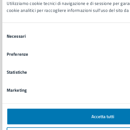
Utilizziamo cookie tecnici di navigazione e di sessione per garant
CONTATTI
cookie analitici per raccogliere informazioni sull'uso del sito da 
Comune di Napoli
Palazzo San Giacomo, Piazza Municipio - 80133
Selezione
Necessari
del
P. IVA: 01207650639
consenso
CF: 80014890638
LEI: 8156007FF4DEB97ABA09
Preferenze
Servizio Protocollo, URP e Albo Pretorio
Statistiche
PEC:
urp@pec.comune.napoli.it
Centralino unico:
0817951111
Marketing
Leggi le FAQ
Prenotazione appuntamento
Segnalazione disservizio
Richiesta assistenza
Accetta tutti
Amministrazione trasparente
Informativa privacy