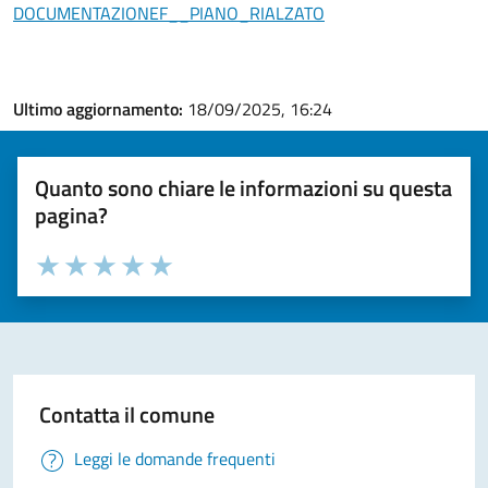
DOCUMENTAZIONEF__PIANO_RIALZATO
Ultimo aggiornamento:
18/09/2025, 16:24
Quanto sono chiare le informazioni su questa
pagina?
Valuta la chiarezza delle informazioni (da 1 a 5 stelle)
Seleziona il numero di stelle per valutare la chiarezza delle i
Valuta 1 stelle su 5
Valuta 2 stelle su 5
Valuta 3 stelle su 5
Valuta 4 stelle su 5
Valuta 5 stelle su 5
Contatta il comune
Leggi le domande frequenti