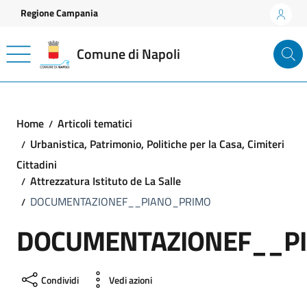
Vai ai contenuti
Vai al footer
Regione Campania
Comune di Napoli
Home
Articoli tematici
Urbanistica, Patrimonio, Politiche per la Casa, Cimiteri
Cittadini
Attrezzatura Istituto de La Salle
DOCUMENTAZIONEF__PIANO_PRIMO
DOCUMENTAZIONEF__P
Condividi
Vedi azioni