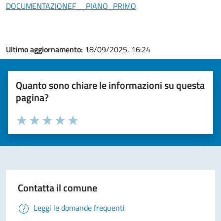
DOCUMENTAZIONEF__PIANO_PRIMO
Ultimo aggiornamento:
18/09/2025, 16:24
Quanto sono chiare le informazioni su questa
pagina?
Valuta la chiarezza delle informazioni (da 1 a 5 stelle)
Seleziona il numero di stelle per valutare la chiarezza delle i
Valuta 1 stelle su 5
Valuta 2 stelle su 5
Valuta 3 stelle su 5
Valuta 4 stelle su 5
Valuta 5 stelle su 5
Contatta il comune
Leggi le domande frequenti