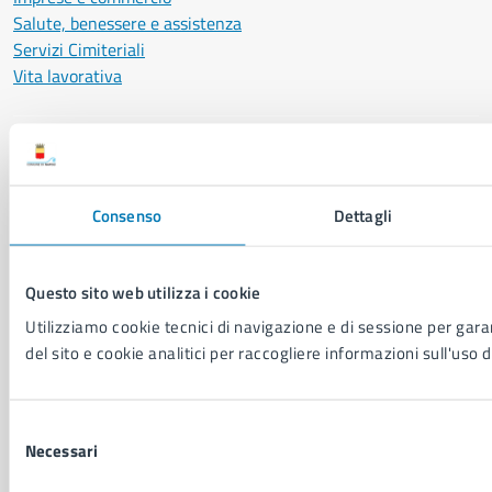
Salute, benessere e assistenza
Servizi Cimiteriali
Vita lavorativa
NOVITÀ
Notizie
Avvisi
Consenso
Dettagli
Comunicati
Comunicati stampa della Giunta Comunale
Comunicati stampa del Consiglio Comunale
Questo sito web utilizza i cookie
Utilizziamo cookie tecnici di navigazione e di sessione per garan
del sito e cookie analitici per raccogliere informazioni sull'uso d
VIVERE IL COMUNE
Luoghi
Eventi
Selezione
Elenco libri
Necessari
del
consenso