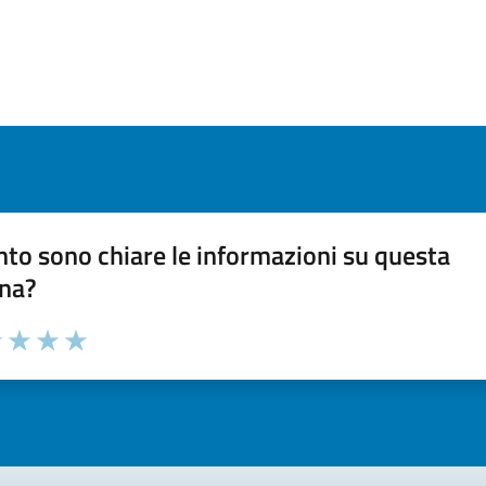
to sono chiare le informazioni su questa
na?
 chiarezza delle informazioni (da 1 a 5 stelle)
ona il numero di stelle per valutare la chiarezza delle inform
1 stelle su 5
uta 2 stelle su 5
Valuta 3 stelle su 5
Valuta 4 stelle su 5
Valuta 5 stelle su 5