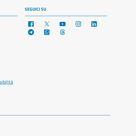
SEGUICI SU
Facebook
X
YouTube
Instagram
LinkedIn
Telegram
WhatsApp
Threads
ibilità