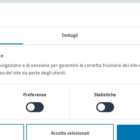
tatta il comune
Leggi le domande frequenti
Dettagli
Richiedi assistenza
ie
Prenota appuntamento
avigazione e di sessione per garantire la corretta fruizione del sito e
so del sito da parte degli utenti.
blemi in città
Segnala disservizio
Preferenze
Statistiche
Accetta selezionati
poli