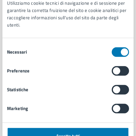
AMMINISTRAZIONE
Utilizziamo cookie tecnici di navigazione e di sessione per
garantire la corretta fruizione del sito e cookie analitici per
Aree amministrative
raccogliere informazioni sull'uso del sito da parte degli
Organi di governo
utenti.
Municipalità
Uffici
Enti e fondazioni
Selezione
Politici
Necessari
del
Personale amministrativo
consenso
Documenti e dati
Intranet, posta aziendale e protocollo
Preferenze
Statistiche
CATEGORIE DI SERVIZIO
Ambiente
Anagrafe e stato civile
Marketing
Autorizzazioni
Cultura e tempo libero
Documenti e certificati
Educazione e formazione