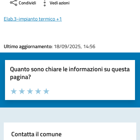
Condividi
Vedi azioni
Elab.3-impianto termico +1
Ultimo aggiornamento:
18/09/2025, 14:56
Quanto sono chiare le informazioni su questa
pagina?
Valuta la chiarezza delle informazioni (da 1 a 5 stelle)
Seleziona il numero di stelle per valutare la chiarezza delle i
Valuta 1 stelle su 5
Valuta 2 stelle su 5
Valuta 3 stelle su 5
Valuta 4 stelle su 5
Valuta 5 stelle su 5
Contatta il comune