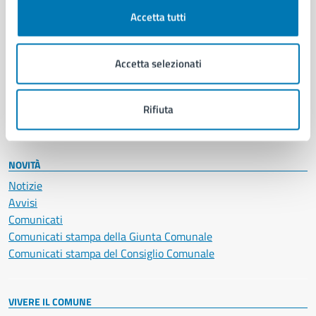
Documenti e certificati
Accetta tutti
Educazione e formazione
Giustizia e sicurezza pubblica
Accetta selezionati
Imprese e commercio
Salute, benessere e assistenza
Servizi Cimiteriali
Rifiuta
Vita lavorativa
NOVITÀ
Notizie
Avvisi
Comunicati
Comunicati stampa della Giunta Comunale
Comunicati stampa del Consiglio Comunale
VIVERE IL COMUNE