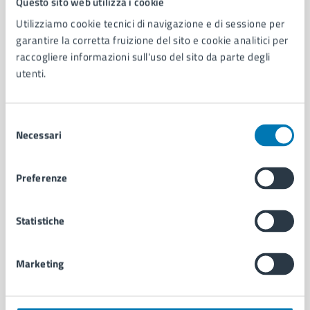
Questo sito web utilizza i cookie
Utilizziamo cookie tecnici di navigazione e di sessione per
AMMINISTRAZIONE
garantire la corretta fruizione del sito e cookie analitici per
raccogliere informazioni sull'uso del sito da parte degli
Aree amministrative
utenti.
Organi di governo
Municipalità
Uffici
Selezione
Enti e fondazioni
Necessari
del
Politici
consenso
Personale amministrativo
Documenti e dati
Preferenze
Intranet, posta aziendale e protocollo
Statistiche
CATEGORIE DI SERVIZIO
Ambiente
Marketing
Anagrafe e stato civile
Autorizzazioni
Cultura e tempo libero