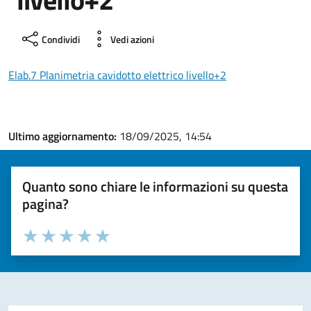
Condividi
Vedi azioni
Elab.7 Planimetria cavidotto elettrico livello+2
Ultimo aggiornamento:
18/09/2025, 14:54
Quanto sono chiare le informazioni su questa
pagina?
Valuta la chiarezza delle informazioni (da 1 a 5 stelle)
Seleziona il numero di stelle per valutare la chiarezza delle i
Valuta 1 stelle su 5
Valuta 2 stelle su 5
Valuta 3 stelle su 5
Valuta 4 stelle su 5
Valuta 5 stelle su 5