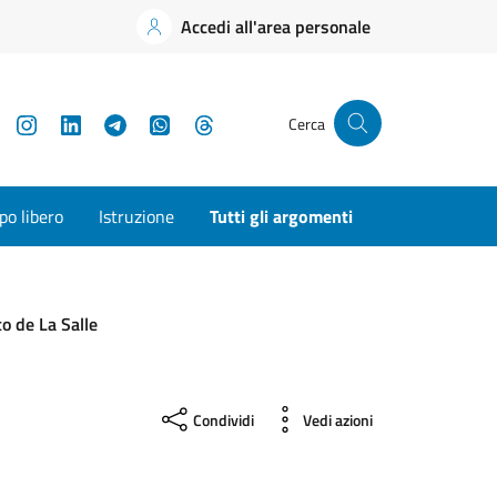
Accedi all'area personale
YouTube
Instagram
LinkedIn
Telegram
WhatsApp
Threads
Cerca
o libero
Istruzione
Tutti gli argomenti
to de La Salle
Condividi
Vedi azioni