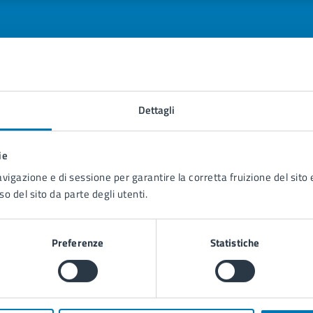
tatta il comune
Dettagli
Leggi le domande frequenti
ie
Richiedi assistenza
avigazione e di sessione per garantire la corretta fruizione del sito e
so del sito da parte degli utenti.
Prenota appuntamento
blemi in città
Preferenze
Statistiche
Segnala disservizio