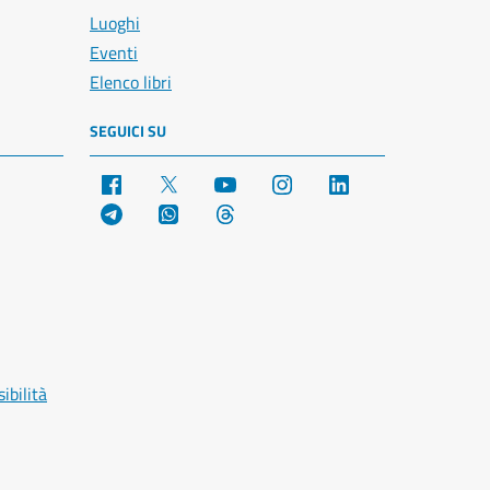
Luoghi
Eventi
Elenco libri
SEGUICI SU
Facebook
X
YouTube
Instagram
LinkedIn
Telegram
WhatsApp
Threads
ibilità