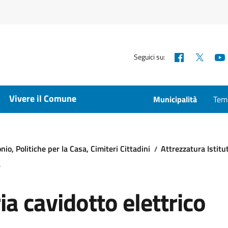
Facebook
X
Seguici su:
Vivere il Comune
Municipalità
Temp
io, Politiche per la Casa, Cimiteri Cittadini
Attrezzatura Istitu
0
a cavidotto elettrico