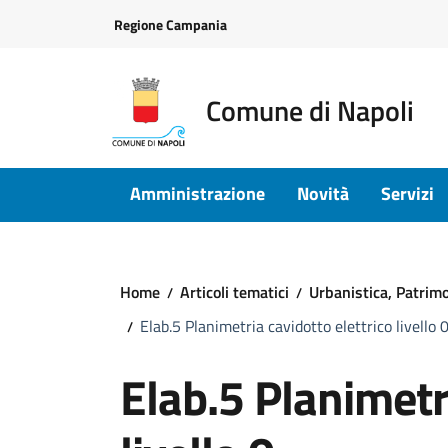
Vai ai contenuti
Vai al footer
Regione Campania
Comune di Napoli
Amministrazione
Novità
Servizi
Home
Articoli tematici
Urbanistica, Patrimon
Elab.5 Planimetria cavidotto elettrico livello 
Elab.5 Planimetri