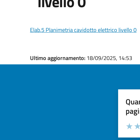
livello 0
Elab.5 Planimetria cavidotto elettrico livello 0
Ultimo aggiornamento:
18/09/2025, 14:53
Quan
pagi
Valuta la
Selezi
Valuta 
Val