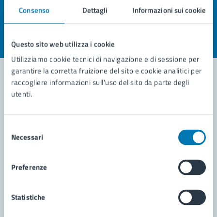
pagina?
Consenso
Dettagli
Informazioni sui cookie
Valuta la chiarezza delle informazioni (da 1 a 5 stelle)
Seleziona il numero di stelle per valutare la chiarezza delle i
Questo sito web utilizza i cookie
Valuta 1 stelle su 5
Valuta 2 stelle su 5
Valuta 3 stelle su 5
Valuta 4 stelle su 5
Valuta 5 stelle su 5
Utilizziamo cookie tecnici di navigazione e di sessione per
garantire la corretta fruizione del sito e cookie analitici per
raccogliere informazioni sull'uso del sito da parte degli
utenti.
Contatta il comune
Leggi le domande frequenti
Selezione
Necessari
Richiedi assistenza
del
consenso
Prenota appuntamento
Preferenze
Problemi in città
Statistiche
Segnala disservizio