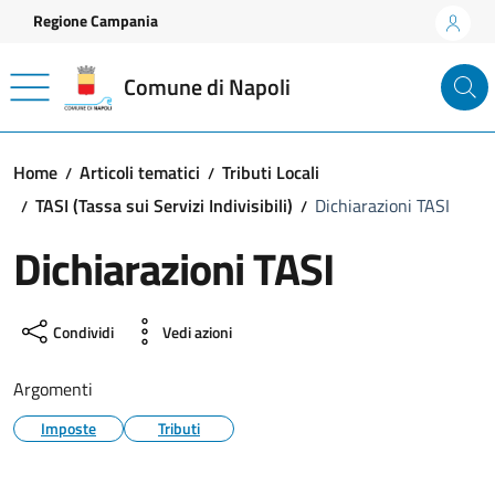
Vai ai contenuti
Vai al footer
Regione Campania
Comune di Napoli
Home
Articoli tematici
Tributi Locali
TASI (Tassa sui Servizi Indivisibili)
Dichiarazioni TASI
Dichiarazioni TASI
Condividi
Vedi azioni
Argomenti
Imposte
Tributi