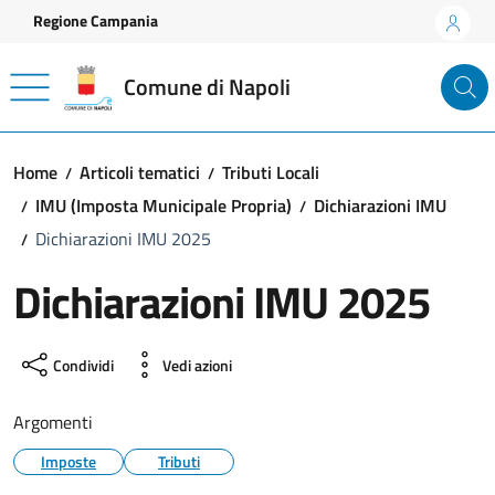
Vai ai contenuti
Vai al footer
Regione Campania
Comune di Napoli
Home
Articoli tematici
Tributi Locali
IMU (Imposta Municipale Propria)
Dichiarazioni IMU
Dichiarazioni IMU 2025
Dichiarazioni IMU 2025
Condividi
Vedi azioni
Argomenti
Imposte
Tributi