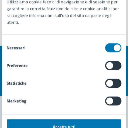
Utilizziamo cookie tecnici di navigazione e di sessione per
garantire la corretta fruizione del sito e cookie analitici per
raccogliere informazioni sull'uso del sito da parte degli
utenti.
Selezione
Necessari
del
consenso
Quanto sono chiare le informazioni su questa
Preferenze
pagina?
Valuta la chiarezza delle informazioni (da 1 a 5 stelle)
Seleziona il numero di stelle per valutare la chiarezza delle i
Statistiche
Valuta 1 stelle su 5
Valuta 2 stelle su 5
Valuta 3 stelle su 5
Valuta 4 stelle su 5
Valuta 5 stelle su 5
Marketing
Contatta il comune
Accetta tutti