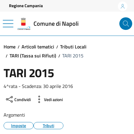
Vai ai contenuti
Vai al footer
Regione Campania
Comune di Napoli
Home
Articoli tematici
Tributi Locali
TARI (Tassa sui Rifiuti)
TARI 2015
TARI 2015
4^rata - Scadenza: 30 aprile 2016
Condividi
Vedi azioni
Argomenti
Imposte
Tributi