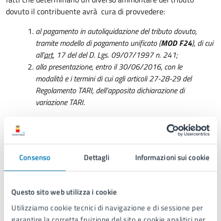
dovuto il contribuente avrà cura di provvedere:
al pagamento in autoliquidazione del tributo dovuto,
tramite modello di pagamento unificato (
MOD
F24
), di cui
all’
art.
17 del del D. Lgs. 09/07/1997 n. 241;
alla presentazione, entro il 30/06/2016, con le
modalità e i termini di cui agli articoli 27-28-29 del
Regolamento TARI, dell’apposita dichiarazione di
variazione TARI.
Tariffe, agevolazioni e riduzioni
Le tariffe sono state approvate con Deliberazione del Consiglio
Comunale n. 36 del 06/08/2015.
Consenso
Dettagli
Informazioni sui cookie
Le agevolazioni e le riduzioni, previste dal Regolamento
Comunale, sono state approvate per l’anno 2015 con
Questo sito web utilizza i cookie
Deliberazione del Consiglio Comunale n. 41 del 6 agosto 2015.
Utilizziamo cookie tecnici di navigazione e di sessione per
garantire la corretta fruizione del sito e cookie analitici per
Tariffe utenze domestiche