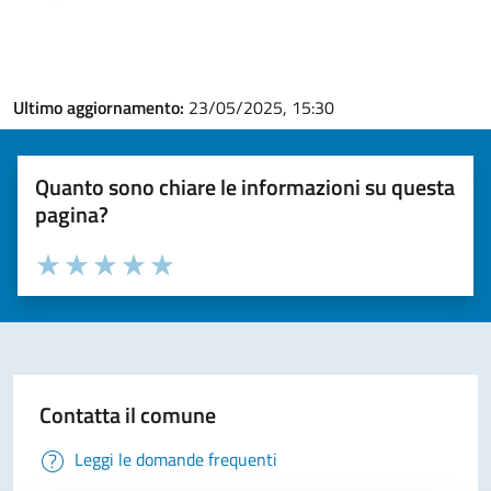
Ultimo aggiornamento:
23/05/2025, 15:30
Quanto sono chiare le informazioni su questa
pagina?
Valuta la chiarezza delle informazioni (da 1 a 5 stelle)
Seleziona il numero di stelle per valutare la chiarezza delle i
Valuta 1 stelle su 5
Valuta 2 stelle su 5
Valuta 3 stelle su 5
Valuta 4 stelle su 5
Valuta 5 stelle su 5
Contatta il comune
Leggi le domande frequenti