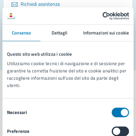
Richiedi assistenza
Prenota appuntamento
Problemi in città
Consenso
Dettagli
Informazioni sui cookie
Segnala disservizio
Questo sito web utilizza i cookie
Utilizziamo cookie tecnici di navigazione e di sessione per
garantire la corretta fruizione del sito e cookie analitici per
raccogliere informazioni sull'uso del sito da parte degli
utenti.
Comune di Napoli
Selezione
Necessari
del
consenso
AMMINISTRAZIONE
Preferenze
Aree amministrative