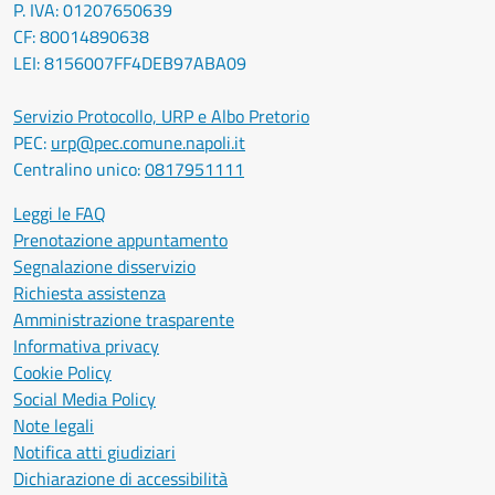
P. IVA: 01207650639
CF: 80014890638
LEI: 8156007FF4DEB97ABA09
Servizio Protocollo, URP e Albo Pretorio
PEC:
urp@pec.comune.napoli.it
Centralino unico:
0817951111
Leggi le FAQ
Prenotazione appuntamento
Segnalazione disservizio
Richiesta assistenza
Amministrazione trasparente
Informativa privacy
Cookie Policy
Social Media Policy
Note legali
Notifica atti giudiziari
Dichiarazione di accessibilità