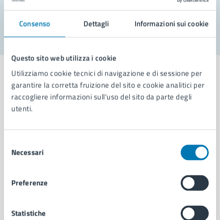
Segnala disservizio
Consenso
Dettagli
Informazioni sui cookie
Questo sito web utilizza i cookie
Utilizziamo cookie tecnici di navigazione e di sessione per
garantire la corretta fruizione del sito e cookie analitici per
raccogliere informazioni sull'uso del sito da parte degli
Comune di Napoli
utenti.
AMMINISTRAZIONE
Selezione
Necessari
Aree amministrative
del
Organi di governo
consenso
Municipalità
Preferenze
Uffici
Enti e fondazioni
Politici
Statistiche