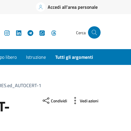
Accedi all'area personale
YouTube
Instagram
LinkedIn
Telegram
WhatsApp
Threads
Cerca
o libero
Istruzione
Tutti gli argomenti
ES.ed_AUTOCERT-1
T-
Condividi
Vedi azioni