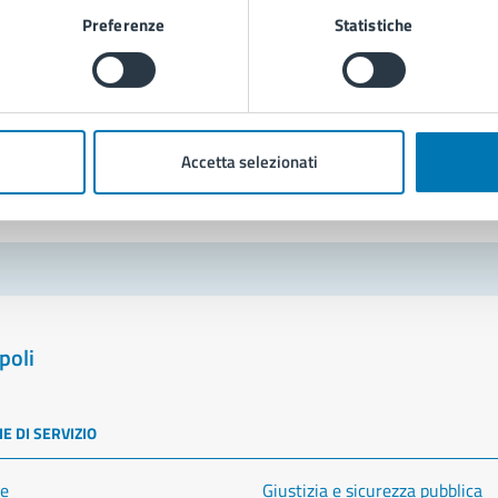
Leggi le domande frequenti
Preferenze
Statistiche
Richiedi assistenza
Prenota appuntamento
blemi in città
Accetta selezionati
Segnala disservizio
poli
E DI SERVIZIO
e
Giustizia e sicurezza pubblica