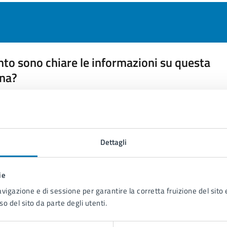
to sono chiare le informazioni su questa
na?
 chiarezza delle informazioni (da 1 a 5 stelle)
ona il numero di stelle per valutare la chiarezza delle inform
1 stelle su 5
uta 2 stelle su 5
Valuta 3 stelle su 5
Valuta 4 stelle su 5
Valuta 5 stelle su 5
Dettagli
ie
avigazione e di sessione per garantire la corretta fruizione del sito e
tatta il comune
so del sito da parte degli utenti.