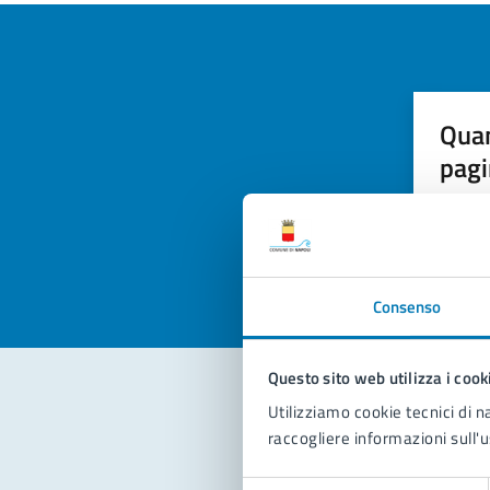
Quan
pagi
Valuta la
Selezi
Valuta 
Val
Consenso
Questo sito web utilizza i cook
Utilizziamo cookie tecnici di n
Con
raccogliere informazioni sull'u
Selezione