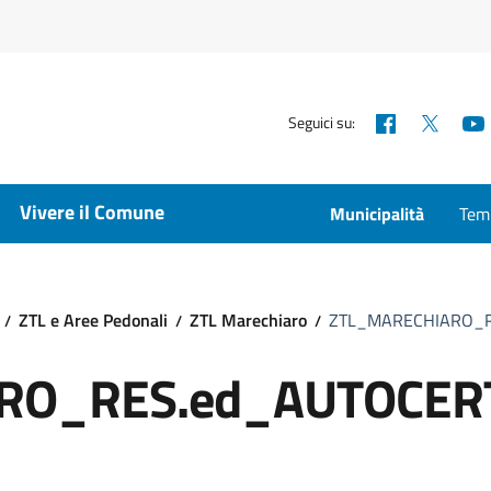
Facebook
X
Seguici su:
Vivere il Comune
Municipalità
Temp
ZTL e Aree Pedonali
ZTL Marechiaro
ZTL_MARECHIARO_R
RO_RES.ed_AUTOCER