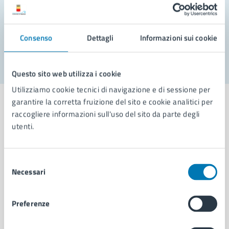
Problemi in città
Consenso
Dettagli
Informazioni sui cookie
Segnala disservizio
Questo sito web utilizza i cookie
Utilizziamo cookie tecnici di navigazione e di sessione per
garantire la corretta fruizione del sito e cookie analitici per
raccogliere informazioni sull'uso del sito da parte degli
utenti.
Comune di Napoli
Selezione
Necessari
AMMINISTRAZIONE
del
consenso
Aree amministrative
Organi di governo
Preferenze
Municipalità
Uffici