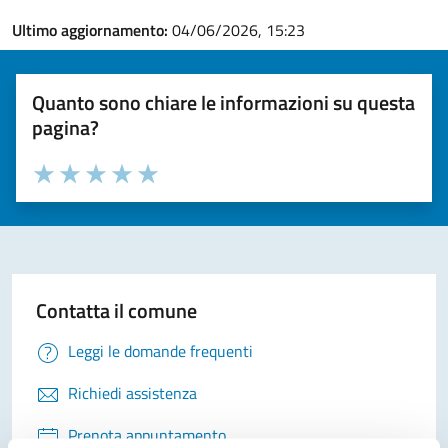
Ultimo aggiornamento:
04/06/2026, 15:23
Quanto sono chiare le informazioni su questa
pagina?
Valuta la chiarezza delle informazioni (da 1 a 5 stelle)
Seleziona il numero di stelle per valutare la chiarezza delle i
Valuta 1 stelle su 5
Valuta 2 stelle su 5
Valuta 3 stelle su 5
Valuta 4 stelle su 5
Valuta 5 stelle su 5
Contatta il comune
Leggi le domande frequenti
Richiedi assistenza
Prenota appuntamento