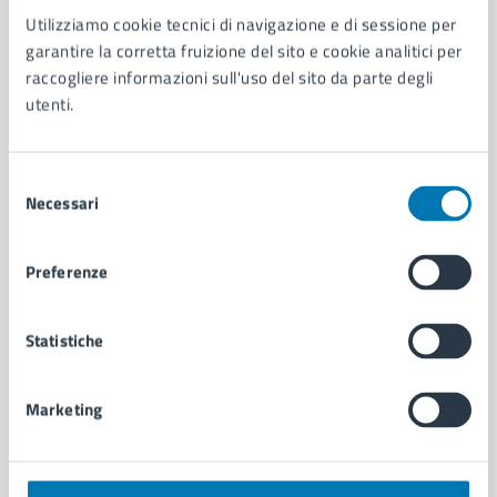
Utilizziamo cookie tecnici di navigazione e di sessione per
AMMINISTRAZIONE
garantire la corretta fruizione del sito e cookie analitici per
Aree amministrative
raccogliere informazioni sull'uso del sito da parte degli
Organi di governo
utenti.
Municipalità
Uffici
Enti e fondazioni
Selezione
Politici
Necessari
del
Personale amministrativo
consenso
Documenti e dati
Preferenze
Intranet, posta aziendale e protocollo
Statistiche
CATEGORIE DI SERVIZIO
Ambiente
Marketing
Anagrafe e stato civile
Autorizzazioni
Cultura e tempo libero
Documenti e certificati