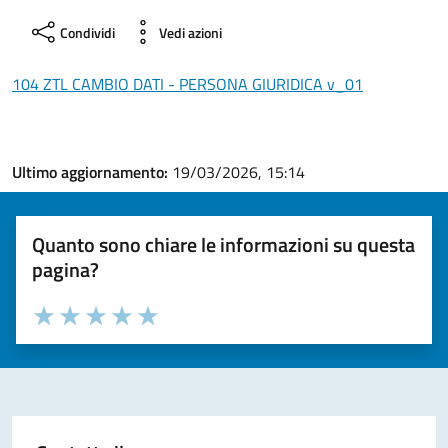
Condividi
Vedi azioni
104 ZTL CAMBIO DATI - PERSONA GIURIDICA v_01
Ultimo aggiornamento:
19/03/2026, 15:14
Quanto sono chiare le informazioni su questa
pagina?
Valuta la chiarezza delle informazioni (da 1 a 5 stelle)
Seleziona il numero di stelle per valutare la chiarezza delle i
Valuta 1 stelle su 5
Valuta 2 stelle su 5
Valuta 3 stelle su 5
Valuta 4 stelle su 5
Valuta 5 stelle su 5