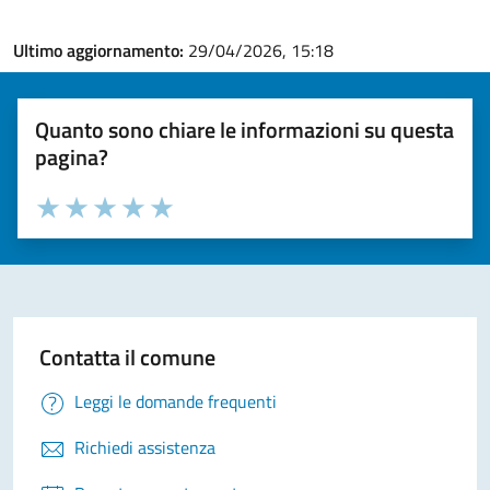
Ultimo aggiornamento:
29/04/2026, 15:18
Quanto sono chiare le informazioni su questa
pagina?
Valuta la chiarezza delle informazioni (da 1 a 5 stelle)
Seleziona il numero di stelle per valutare la chiarezza delle i
Valuta 1 stelle su 5
Valuta 2 stelle su 5
Valuta 3 stelle su 5
Valuta 4 stelle su 5
Valuta 5 stelle su 5
Contatta il comune
Leggi le domande frequenti
Richiedi assistenza