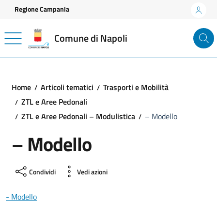
Vai ai contenuti
Vai al footer
Regione Campania
Comune di Napoli
Home
Articoli tematici
Trasporti e Mobilità
ZTL e Aree Pedonali
ZTL e Aree Pedonali – Modulistica
– Modello
– Modello
Condividi
Vedi azioni
- Modello