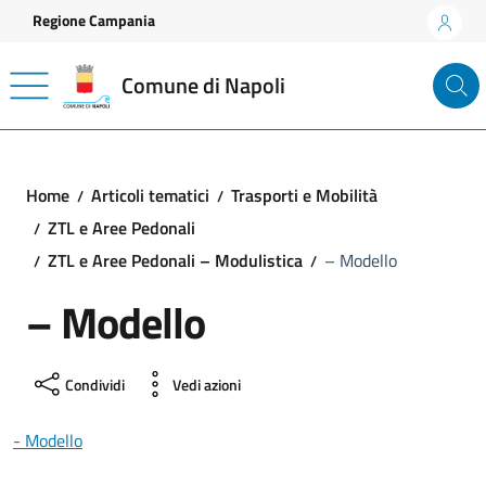
Vai ai contenuti
Vai al footer
Regione Campania
Comune di Napoli
Home
Articoli tematici
Trasporti e Mobilità
ZTL e Aree Pedonali
ZTL e Aree Pedonali – Modulistica
– Modello
– Modello
Condividi
Vedi azioni
- Modello