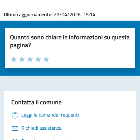
Ultimo aggiornamento:
29/04/2026, 15:14
Quanto sono chiare le informazioni su questa
pagina?
Valuta la chiarezza delle informazioni (da 1 a 5 stelle)
Seleziona il numero di stelle per valutare la chiarezza delle i
Valuta 1 stelle su 5
Valuta 2 stelle su 5
Valuta 3 stelle su 5
Valuta 4 stelle su 5
Valuta 5 stelle su 5
Contatta il comune
Leggi le domande frequenti
Richiedi assistenza