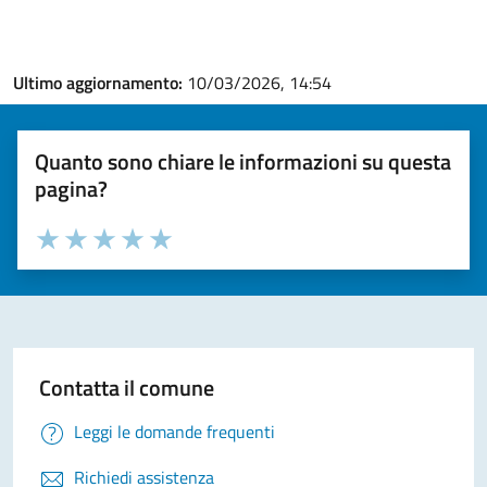
Ultimo aggiornamento:
10/03/2026, 14:54
Quanto sono chiare le informazioni su questa
pagina?
Valuta la chiarezza delle informazioni (da 1 a 5 stelle)
Seleziona il numero di stelle per valutare la chiarezza delle i
Valuta 1 stelle su 5
Valuta 2 stelle su 5
Valuta 3 stelle su 5
Valuta 4 stelle su 5
Valuta 5 stelle su 5
Contatta il comune
Leggi le domande frequenti
Richiedi assistenza