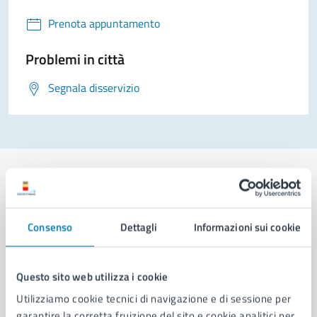
Prenota appuntamento
Problemi in città
Segnala disservizio
Comune di Napoli
Consenso
Dettagli
Informazioni sui cookie
AMMINISTRAZIONE
Questo sito web utilizza i cookie
Aree amministrative
Utilizziamo cookie tecnici di navigazione e di sessione per
Organi di governo
garantire la corretta fruizione del sito e cookie analitici per