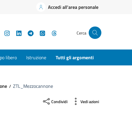
Accedi all'area personale
YouTube
Instagram
LinkedIn
Telegram
WhatsApp
Threads
Cerca
o libero
Istruzione
Tutti gli argomenti
one
ZTL_Mezzocannone
Condividi
Vedi azioni