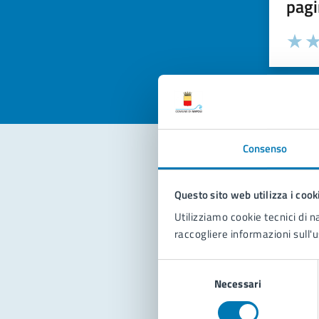
pagi
Valuta la
Selezi
Valuta 
Val
Consenso
Con
Questo sito web utilizza i cook
Utilizziamo cookie tecnici di n
raccogliere informazioni sull'u
Selezione
Necessari
del
consenso
Pro